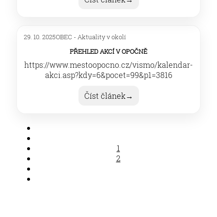
29. 10. 2025
OBEC - Aktuality v okolí
Přehled akcí v Opočně
https://www.mestoopocno.cz/vismo/kalendar-
akci.asp?kdy=6&pocet=99&p1=3816
Číst článek
→
1
2