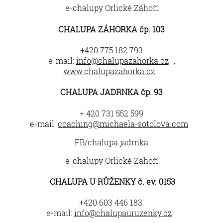
e-chalupy Orlické Záhoří
CHALUPA ZÁHORKA čp. 103
+420 775 182 793
e-mail:
info@chalupazahorka.cz
,
www.chalupazahorka.cz
CHALUPA JADRNKA čp. 93
+ 420 731 552 599
e-mail:
coaching@michaela-sotolova.com
FB/chalupa.jadrnka
e-chalupy Orlické Záhoří
CHALUPA U RŮŽENKY č. ev. 0153
+420 603 446 183
e-mail:
info@chalupauruzenky.cz