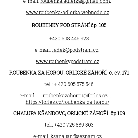
e-mail:
roubenka.adlerka@gmail.com,
www.roubenka-adlerka.webnode.cz
ROUBENKY POD STRÁNÍ čp. 105
+420 608 446 923
e-mail:
radek@podstrani.cz,
www.roubenkypodstrani.cz
ROUBENKA ZA HOROU, ORLICKÉ ZÁHOŘÍ č. ev. 171
tel.: + 420 605 575 546
e-mail:
roubenkazahorou@forles.cz
,
https://forles.cz/roubenka-za-horou/
CHALUPA KŠANDOVO, ORLICKÉ ZÁHOŘÍ čp.109
tel.: +420 725 889 303
e-mail:
ksana.jan@seznam.cz