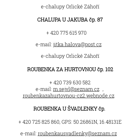
e-chalupy Orlické Záhoří
CHALUPA U JAKUBA čp. 87
+ 420 775 615 970
e-mail:
jitka.halova@post.cz
e-chalupy Orlické Záhoří
ROUBENKA ZA HURTOVNOU čp. 102
+ 420 739 630 582
e-mail:
m.sejvl@seznam.cz
,
roubenkazahurtovnou-cz2.webnode.cz
ROUBENKA U ŠVADLENKY čp.
+ 420 725 825 860, GPS: 50.26861N, 16.48131E
e-mail:
roubenkausvadlenky@seznam.cz