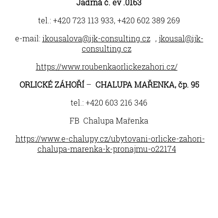
Jadrná č. ev .0163
tel.: +420 723 113 933, +420 602 389 269
e-mail:
ikousalova@ijk-consulting.cz
,
jkousal@ijk-
consulting.cz
https://www.roubenkaorlickezahori.cz/
ORLICKÉ ZÁHOŘÍ
–
CHALUPA MAŘENKA, čp. 95
tel.: +420 603 216 346
FB Chalupa Mařenka
https://www.e-chalupy.cz/ubytovani-orlicke-zahori-
chalupa-marenka-k-pronajmu-o22174
Orlické Záhoří © 2025 Vytvořila:
Monika Vrkoslavová,
Bonnydesign.cz
,
K
,
T
,
O
L