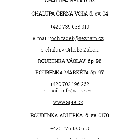
CHALUPA NELA č. 52
CHALUPA ČERNÁ VODA č. ev. 04
+420 739 638 319
e-mail:
joch.radek@seznam.cz
e-chalupy Orlické Záhoří
ROUBENKA VÁCLAV čp. 96
ROUBENKA MARKÉTA čp. 97
+420 702 196 262
e-mail:
info@apre.cz
,
www.apre.cz
ROUBENKA ADLERKA č. ev. 0170
+420 776 188 618