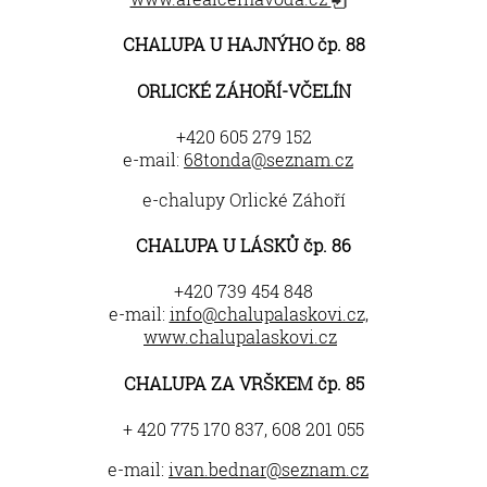
CHALUPA U HAJNÝHO čp. 88
ORLICKÉ ZÁHOŘÍ-VČELÍN
+420 605 279 152
e-mail:
68tonda@seznam.cz
e-chalupy Orlické Záhoří
CHALUPA U LÁSKŮ čp. 86
+420 739 454 848
e-mail:
info@chalupalaskovi.cz,
www.chalupalaskovi.cz
CHALUPA ZA VRŠKEM čp. 85
+ 420 775 170 837, 608 201 055
e-mail:
ivan.bednar@seznam.cz