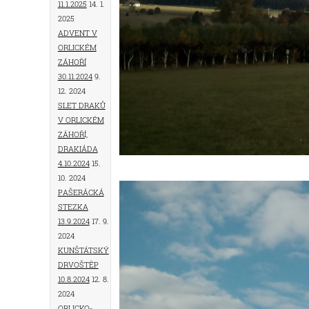
11.1.2025
14. 1.
2025
Advent v
Orlickém
Záhoří
30.11.2024
9.
12. 2024
Slet draků
v Orlickém
Záhoří,
drakiáda
4.10.2024
15.
10. 2024
Pašerácká
stezka
13.9.2024
17. 9.
2024
Kunštátský
drvoštěp
10.8.2024
12. 8.
2024
Orlicko-