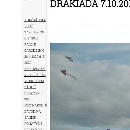
DRAKIÁDA 7.10.20
Kunštátská
V pátek 7.10.2016 pořádal na hřišt
pouť
27.-28.6.2026
Každé dítě obdrželo létajícího drak
6. 7. 2026
Pálení
čarodějnic
30.4.2026
6. 7.
2026
Masopustní
veselí a bál
v Orlickém
Záhoří
7.2.2026
9. 3.
2026
Mezinárodní
závod na
saních
rohatých
10.1.2026
20. 1.