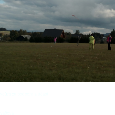
vcům za podporu a účast.
atyášová