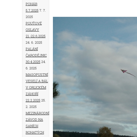
pohár
5.7.2025
7. 7.
2025
Pouťové
oslavy
21.-22.6.2025
24. 6. 2025
Palání
čarodějnic
30.4.2025
24.
6. 2025
Masopustní
veselí a bál
v Orlickém
Záhoří
22.2.2025
25.
2. 2025
Mezinárodní
závod na
saních
rohatých