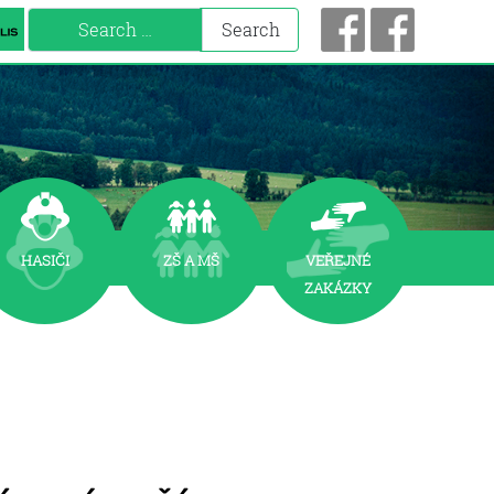
Search
Search
HASIČI
zš a mš
VEŘEJNÉ
ZAKÁZKY