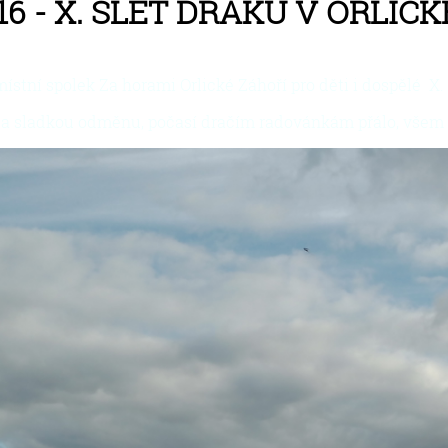
16 - X. SLET DRAKŮ V ORLIC
i místní spolek Za horami Orlické Záhoří pro děti i dospě
a a sladkou odměnu, počasí dračím radovánkám přálo, všem 