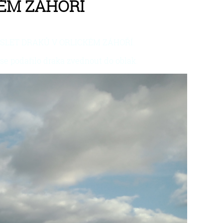
KÉM ZÁHOŘÍ
lé X. SLET DRAKŮ V ORLICKÉM ZÁHOŘÍ.
se podařilo draka zvednout do oblak.