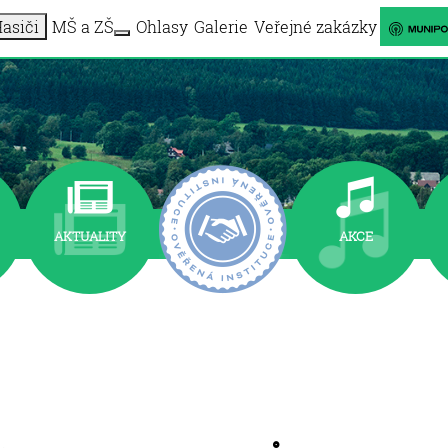
asiči
MŠ a ZŠ
Ohlasy
Galerie
Veřejné zakázky
More about: Informační centrum
More about: MŠ a ZŠ
AKTUALITY
AKCE