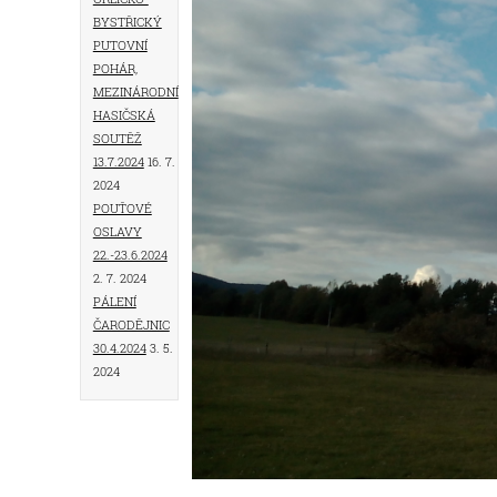
Bystřický
putovní
pohár,
mezinárodní
hasičská
soutěž
13.7.2024
16. 7.
2024
Pouťové
oslavy
22.-23.6.2024
2. 7. 2024
Pálení
čarodějnic
30.4.2024
3. 5.
2024