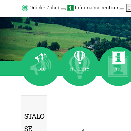
Orlické Záhoří
Informační centrum
H
More about: Orlické Záhoří
OBEC
PROJEKTY
TIC
Stalo
se