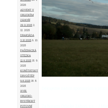
2026
Advent v
Orlickém
Záhoří
29.11.2025
2.
12. 2025
Drakiáda
3.10.2025
6. 10.
2025
Pašerácká
stezka
12.9.2025
15. 9.
2025
Kunštátský
drvoštěp
9.8.2025
18. 8.
2025
Děkujeme našim sponzorům a přízni
XVIII.
Orlicko-
Bystřický
putovní
Za horami Orlické Záhoří, z.s. - J.M