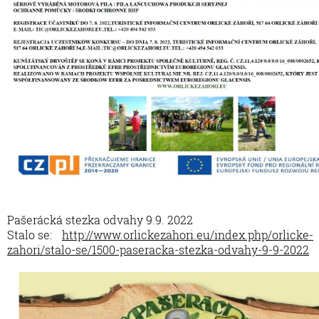
Pašerácká stezka odvahy 9.9. 2022
Stalo se:
http://www.orlickezahori.eu/index.php/orlicke-
zahori/stalo-se/1500-paseracka-stezka-odvahy-9-9-2022