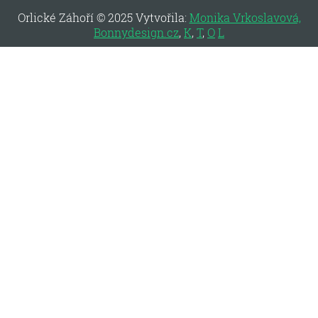
Orlické Záhoří © 2025 Vytvořila:
Monika Vrkoslavová,
Bonnydesign.cz
,
K
,
T
,
O
L