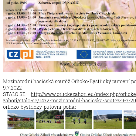
Mezinárodní hasičská soutěž Orlicko-Bystřický putovní p
9.7.2022
STALO SE:
http://www.orlickezahori.eu/index.php/orlicke
zahori/stalo-se/1472-mezinarodni-hasicska-soutez-9-7-2
orlicko-bystricky-putovni-pohar