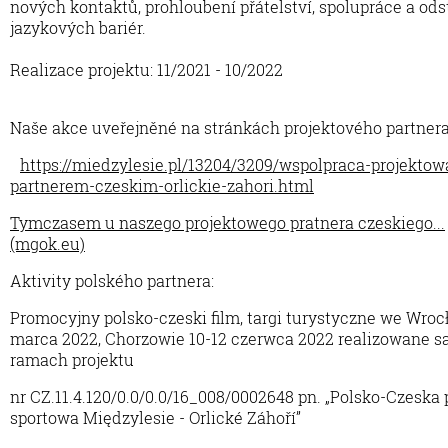
nových kontaktů, prohloubení přátelství, spolupráce a od
jazykových bariér.
Realizace projektu: 11/2021 - 10/2022
Naše akce uveřejněné na stránkách projektového partnera
https://miedzylesie.pl/13204/3209/wspolpraca-projektow
partnerem-czeskim-orlickie-zahori.html
Tymczasem u naszego projektowego pratnera czeskiego...
(mgok.eu)
Aktivity polského partnera:
Promocyjny polsko-czeski film, targi turystyczne we Wroc
marca 2022, Chorzowie 10-12 czerwca 2022 realizowane s
ramach projektu
nr CZ.11.4.120/0.0/0.0/16_008/0002648 pn. „Polsko-Czeska 
sportowa Międzylesie - Orlické Záhoří”