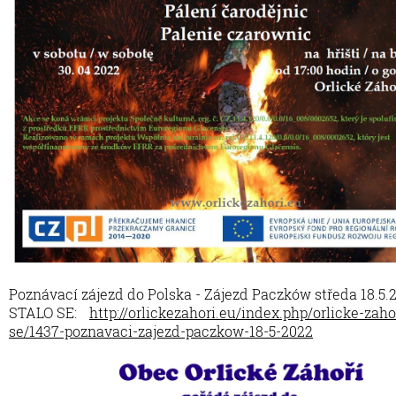
Poznávací zájezd do Polska - Zájezd Paczków středa 18.5.
STALO SE:
http://orlickezahori.eu/index.php/orlicke-zaho
se/1437-poznavaci-zajezd-paczkow-18-5-2022