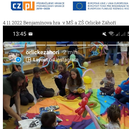
4.11.2022 Benjamínova hra v MŠ a ZŠ Orlické Záhoří