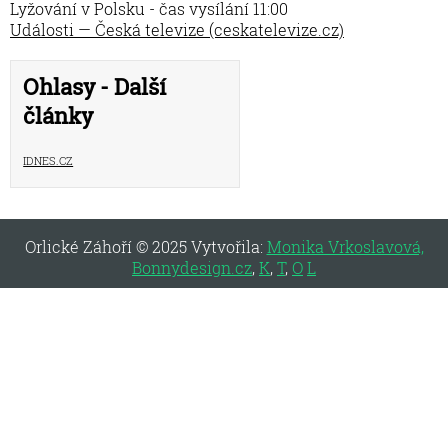
Lyžování v Polsku - čas vysílání 11:00
Události — Česká televize (ceskatelevize.cz)
Ohlasy - Další
články
iDNES.cz
Orlické Záhoří © 2025 Vytvořila:
Monika Vrkoslavová,
Bonnydesign.cz
,
K
,
T
,
O
L