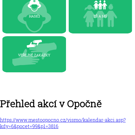
HASIČI
zš a mš
VEŘEJNÉ ZAKÁZKY
Přehled akcí v Opočně
https://www.mestoopocno.cz/vismo/kalendar-akci.asp?
kdy=6&pocet=99&p1=3816