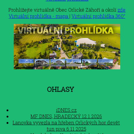
Prohlížejte virtuálně Obec Orlické Záhoří a okolí
zde
Virtuální prohlídka - mapa
|
Virtuální prohlídka 360°
Ohlasy
iDNES.cz
MF DNES, HRADECKÝ 12.1.2026
Lanovka vyvezla na hřeben Orlických hor devět
tun piva 6.11.2025