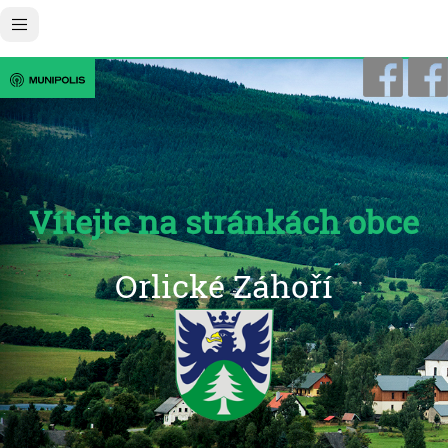
Vítejte na stránkách obce
Orlické Záhoří