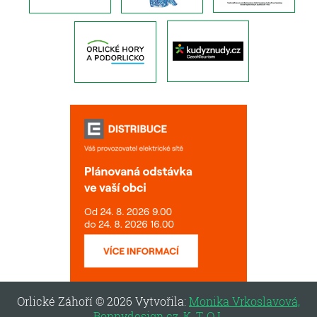
Orlické Záhoří © 2026 Vytvořila:
Monika Vrkoslavová,
Bonnydesign.cz
,
K
,
T
,
O
L