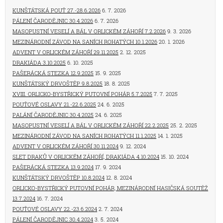
Kunštátská pouť 27.-28.6.2026
6. 7. 2026
Pálení čarodějnic 30.4.2026
6. 7. 2026
Masopustní veselí a bál v Orlickém Záhoří 7.2.2026
9. 3. 2026
Mezinárodní závod na saních rohatých 10.1.2026
20. 1. 2026
Advent v Orlickém Záhoří 29.11.2025
2. 12. 2025
Drakiáda 3.10.2025
6. 10. 2025
Pašerácká stezka 12.9.2025
15. 9. 2025
Kunštátský drvoštěp 9.8.2025
18. 8. 2025
XVIII. Orlicko-Bystřický putovní pohár 5.7.2025
7. 7. 2025
Pouťové oslavy 21.-22.6.2025
24. 6. 2025
Palání čarodějnic 30.4.2025
24. 6. 2025
Masopustní veselí a bál v Orlickém Záhoří 22.2.2025
25. 2. 2025
Mezinárodní závod na saních rohatých 11.1.2025
14. 1. 2025
Advent v Orlickém Záhoří 30.11.2024
9. 12. 2024
Slet draků v Orlickém Záhoří, drakiáda 4.10.2024
15. 10. 2024
Pašerácká stezka 13.9.2024
17. 9. 2024
Kunštátský drvoštěp 10.8.2024
12. 8. 2024
Orlicko-Bystřický putovní pohár, mezinárodní hasičská soutěž
13.7.2024
16. 7. 2024
Pouťové oslavy 22.-23.6.2024
2. 7. 2024
Pálení čarodějnic 30.4.2024
3. 5. 2024