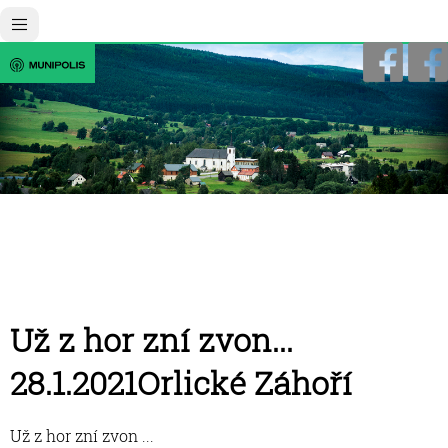
Už z hor zní zvon...
28.1.2021Orlické Záhoří
Už z hor zní zvon ...