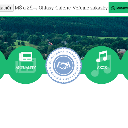
asiči
MŠ a ZŠ
Ohlasy
Galerie
Veřejné zakázky
More about: Informační centrum
More about: MŠ a ZŠ
AKTUALITY
AKCE