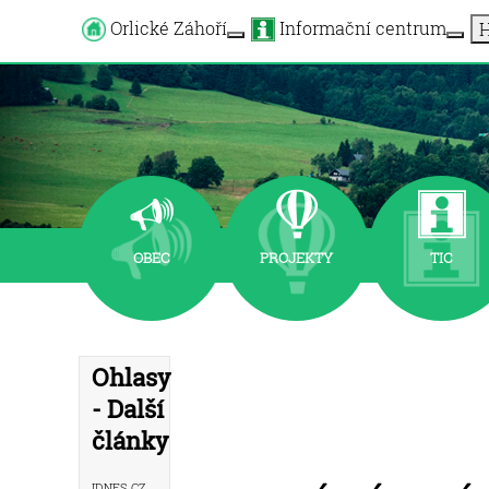
Orlické Záhoří
Informační centrum
H
More about: Orlické Záhoří
OBEC
PROJEKTY
TIC
Ohlasy
- Další
články
iDNES.cz