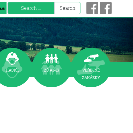
Search
Search
HASIČI
zš a mš
VEŘEJNÉ
ZAKÁZKY