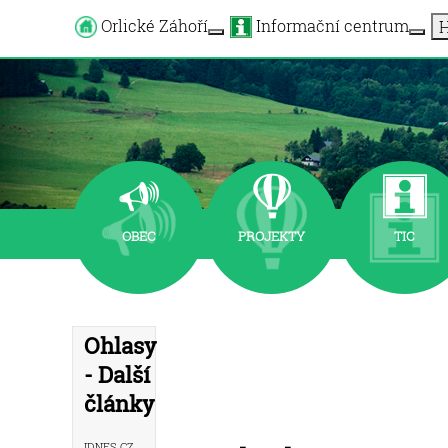
Orlické Záhoří
Informační centrum
H
More about: Orlické Záhoří
OBEC
PROJEKTY
TIC
Ohlasy
- Další
články
iDNES.cz