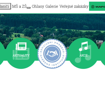
asiči
MŠ a ZŠ
Ohlasy
Galerie
Veřejné zakázky
More about: Informační centrum
More about: MŠ a ZŠ
AKTUALITY
AKCE