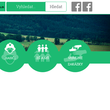
Hledat
Hledat
HASIČI
zš a mš
VEŘEJNÉ
ZAKÁZKY