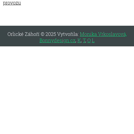
provozu
Orlické Záhoří © 2025 Vytvořila:
Monika Vrkoslavová,
Bonnydesign.cz
,
K
,
T
,
O
L