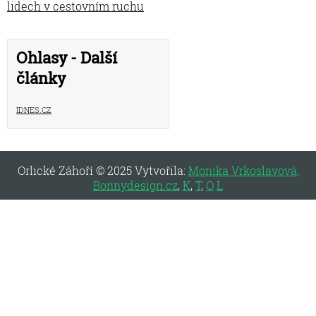
lidech v cestovním ruchu
Ohlasy - Další
články
iDNES.cz
Orlické Záhoří © 2025 Vytvořila:
Monika Vrkoslavová,
Bonnydesign.cz
,
K
,
T
,
O
L