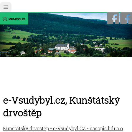
e-Vsudybyl.cz, Kunštátský
drvoštěp
Kunštátský drvoštěp - e-Všudybyl.CZ - časopis lidí a o